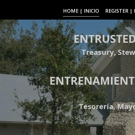
HOME | INICIO
REGISTER |
E
NTRUSTED
Treasury, Ste
ENTRENAMIENT
Tesorería, May