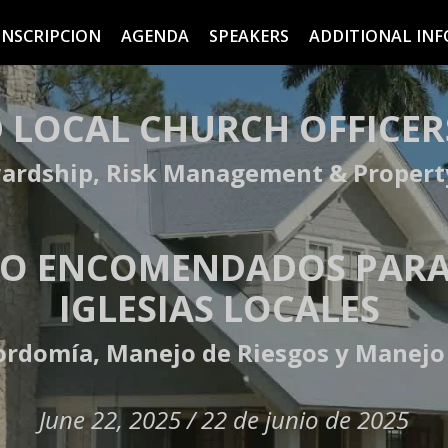
 INSCRIPCION
AGENDA
SPEAKERS
ADDITIONAL INF
 LOCAL CHURCH OFFICER
wardship, Risk Management & Prope
O ENCOMENDADOS PARA L
IGLESIAS LOCALES
ordomía, Manejo de Riesgos y Manejo
June 22, 2025 /
22 de junio de 2025