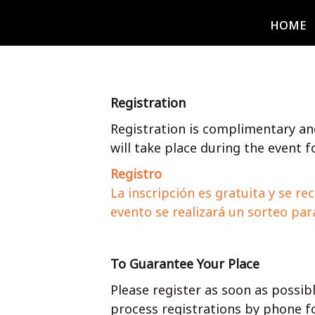
HOME
Registration
Registration is complimentary and
will take place during the event 
Registro
La inscripción es gratuita y se r
evento se realizará un sorteo pa
To Guarantee Your Place
Please register as soon as possibl
process registrations by phone f