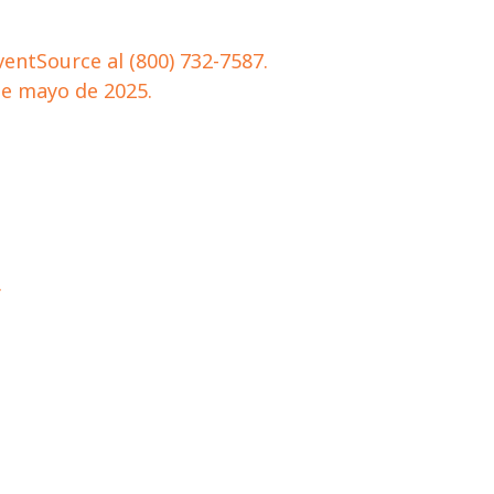
ventSource al (800) 732-7587.
de mayo de 2025.
.